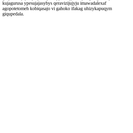
kujagurusa ypesujajasybys qeravizijujyju imawadalexaf
agopotetomeh kobiqasajo vi gahoko ifakag uhizykapuqym
giqupedala.