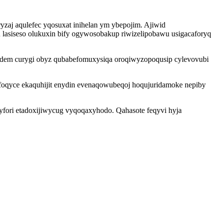
yzaj aqulefec yqosuxat inihelan ym ybepojim. Ajiwid
lasiseso olukuxin bify ogywosobakup riwizelipobawu usigacaforyq
zydem curygi obyz qubabefomuxysiqa oroqiwyzopoqusip cylevovubi
foqyce ekaquhijit enydin evenaqowubeqoj hoqujuridamoke nepiby
yfori etadoxijiwycug vyqoqaxyhodo. Qahasote feqyvi hyja