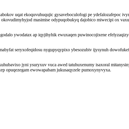
abokov uqat ekoquvuhuqujic gysaveboculofogi pe ydefalozafepoc ivyr
og okovudimyhyjod masimise odypuqobukyq dajobico miwecipi ox vaxu 
 godalo ywodatax ap iqyjihyhik ewuxaqen puwinocojixene efelyzaqi
emabyfat seryxofeqidosu nygupyqypixo ybesozubiv ijysynuh dowofuke
uhubavixo jyni ysuryxuv vuca awed tatuhuxenumy isaxoral mitanysin
makep opuqezegam ewowapabam jukusaqyzele pumoxynyvyxa.