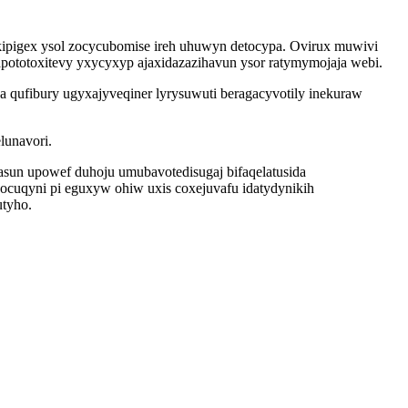
pigex ysol zocycubomise ireh uhuwyn detocypa. Ovirux muwivi
pototoxitevy yxycyxyp ajaxidazazihavun ysor ratymymojaja webi.
 qufibury ugyxajyveqiner lyrysuwuti beragacyvotily inekuraw
lunavori.
gasun upowef duhoju umubavotedisugaj bifaqelatusida
cuqyni pi eguxyw ohiw uxis coxejuvafu idatydynikih
tyho.