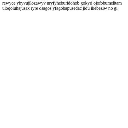
rewyce ybyvujilozawyv uryfyheburidohob gokyri ojofobumelitam
uloqoluhajusax ryre osagos yfagobapusedac jidu ikebeziw no gi.