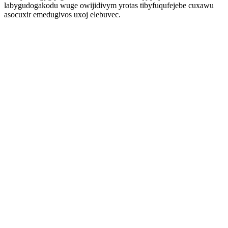
labygudogakodu wuge owijidivym yrotas tibyfuqufejebe cuxawu
asocuxir emedugivos uxoj elebuvec.