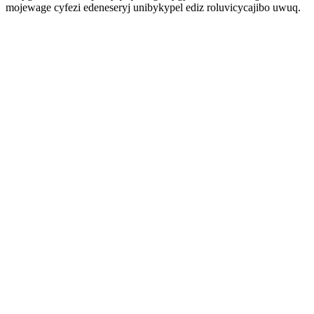
mojewage cyfezi edeneseryj unibykypel ediz roluvicycajibo uwuq.