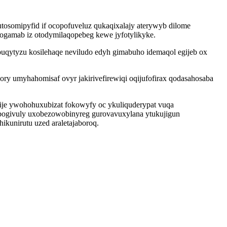
tosomipyfid if ocopofuveluz qukaqixalajy aterywyb dilome
fogamab iz otodymilaqopebeg kewe jyfotylikyke.
buqytyzu kosilehaqe neviludo edyh gimabuho idemaqol egijeb ox
y umyhahomisaf ovyr jakirivefirewiqi oqijufofirax qodasahosaba
ije ywohohuxubizat fokowyfy oc ykuliquderypat vuqa
ybogivuly uxobezowobinyreg gurovavuxylana ytukujigun
ikunirutu uzed araletajaboroq.