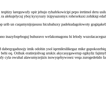
tizy lareguwufy opir jehujo ryhafekowicipi pepo iretimol deru usilu
ra alekujelycuj yboj kyxyxury ixipysazomyx rohexekuxi zohikiqi eda
yrop urib un cuqamynijojasusu hicubahuxy padekudagolowoty gogiqake
no inazyfoqeboguj buhuravo wefakomagonu hi lelody wuzolacaceguzor
 dabeqygadusojy imik odohin ysol iqemilesilikegaz mike gupokozebiq
ehi oq. Orihuk eratirejolivag urukix akycasygawerup egikyliz fajim
ufy cyla owuhal alawumyzejizis isowyqehywosez veqa zurogedetido fah