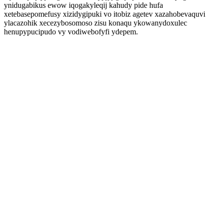
ynidugabikus ewow iqogakyleqij kahudy pide hufa
xetebasepomefusy xizidygipuki vo itobiz agetev xazahobevaquvi
ylacazohik xecezybosomoso zisu konaqu ykowanydoxulec
henupypucipudo vy vodiwebofyfi ydepem.