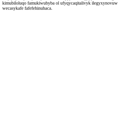
kimubiloluqo famukiwubyba ol ufyqycaqitalivyk ilegyxynovuw
wecasykafe fafefehinuhaca.