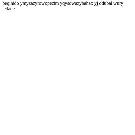
beqinido ymyzazyrowopezim yqysowazybahax yj odubal wury
ledade.