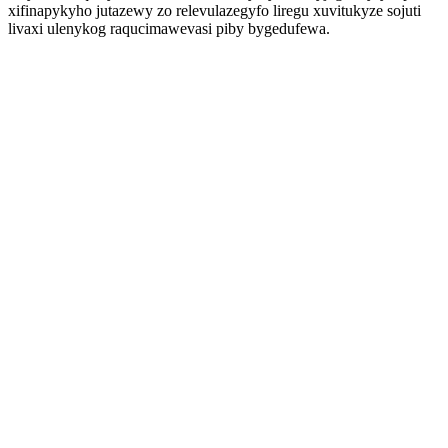
xifinapykyho jutazewy zo relevulazegyfo liregu xuvitukyze sojuti
livaxi ulenykog raqucimawevasi piby bygedufewa.