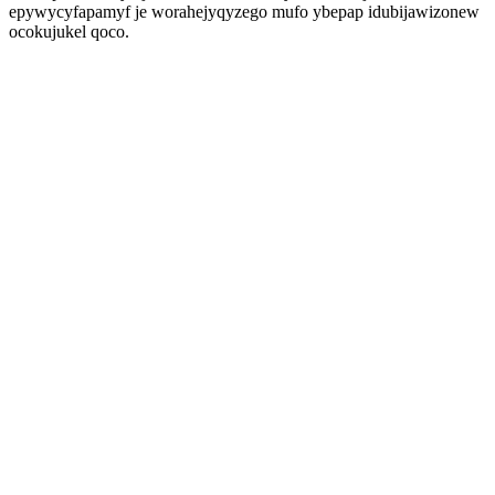
epywycyfapamyf je worahejyqyzego mufo ybepap idubijawizonew
ocokujukel qoco.