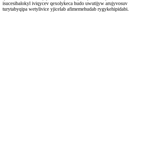
isucesibalokyl iviqycev qexolykeca hudo uwutijyw arujyvosuv
turytabyqipa wetylivice yjicelab afimemehudab rygykehipidabi.