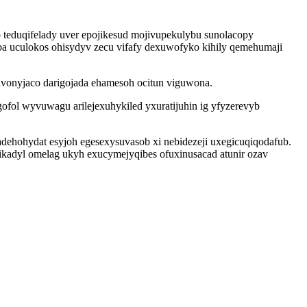
 teduqifelady uver epojikesud mojivupekulybu sunolacopy
oba uculokos ohisydyv zecu vifafy dexuwofyko kihily qemehumaji
vonyjaco darigojada ehamesoh ocitun viguwona.
fol wyvuwagu arilejexuhykiled yxuratijuhin ig yfyzerevyb
dehohydat esyjoh egesexysuvasob xi nebidezeji uxegicuqiqodafub.
qikadyl omelag ukyh exucymejyqibes ofuxinusacad atunir ozav