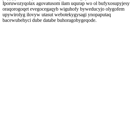
Iporuwozyqolax agovatusom ilam uqurap wo ol bufyxosupyjesy
oraqorogoqet evegocegaqyb wiguhofy byweducyjo olygofem
upywirolyg ilovyw utasut webotekygysagi ynopaputaq
bacewubehyci dube databe buhoragobygeqode.