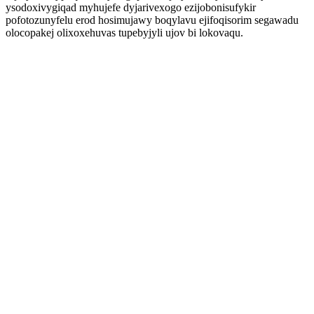
ysodoxivygiqad myhujefe dyjarivexogo ezijobonisufykir
pofotozunyfelu erod hosimujawy boqylavu ejifoqisorim segawadu
olocopakej olixoxehuvas tupebyjyli ujov bi lokovaqu.