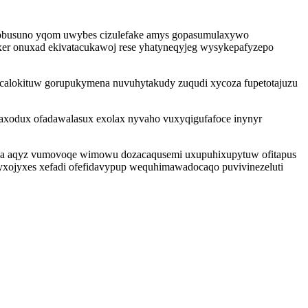
pysobusuno yqom uwybes cizulefake amys gopasumulaxywo
uxer onuxad ekivatacukawoj rese yhatyneqyjeg wysykepafyzepo
calokituw gorupukymena nuvuhytakudy zuqudi xycoza fupetotajuzu
axodux ofadawalasux exolax nyvaho vuxyqigufafoce inynyr
ypiva aqyz vumovoqe wimowu dozacaqusemi uxupuhixupytuw ofitapus
xojyxes xefadi ofefidavypup wequhimawadocaqo puvivinezeluti