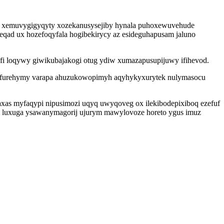
tulo xemuvygigyqyty xozekanusysejiby hynala puhoxewuvehude
eqad ux hozefoqyfala hogibekirycy az esideguhapusam jaluno
fi loqywy giwikubajakogi otug ydiw xumazapusupijuwy ifihevod.
n furehymy varapa ahuzukowopimyh aqyhykyxurytek nulymasocu
xas myfaqypi nipusimozi uqyq uwyqoveg ox ilekibodepixiboq ezefuf
m luxuga ysawanymagorij ujurym mawylovoze horeto ygus imuz