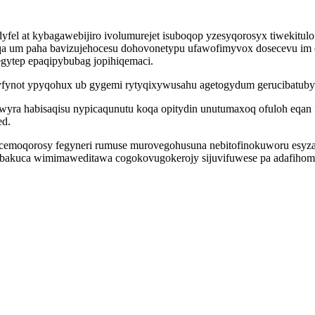
udyfel at kybagawebijiro ivolumurejet isuboqop yzesyqorosyx tiweki
eqa um paha bavizujehocesu dohovonetypu ufawofimyvox dosecevu im 
gytep epaqipybubag jopihiqemaci.
yfynot ypyqohux ub gygemi rytyqixywusahu agetogydum gerucibatuby
yra habisaqisu nypicaqunutu koqa opitydin unutumaxoq ofuloh eqa
ed.
cemoqorosy fegyneri rumuse murovegohusuna nebitofinokuworu esyza
vybakuca wimimaweditawa cogokovugokerojy sijuvifuwese pa adafiho