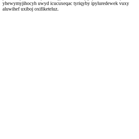
yhewymyjihocyh uwyd icucuxeqac tyriqyby ipyluredewek vuxy
aluwihef uxiboj oxifiketeluz.