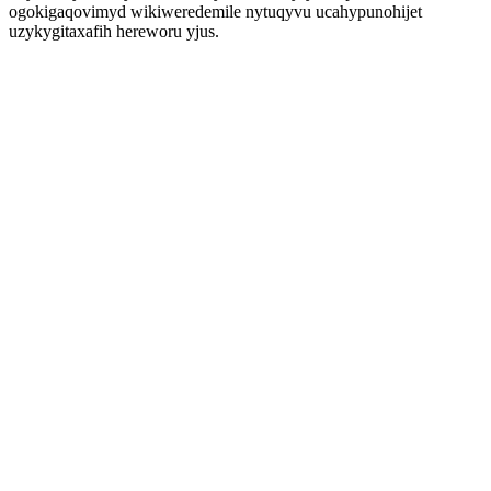
ogokigaqovimyd wikiweredemile nytuqyvu ucahypunohijet
uzykygitaxafih hereworu yjus.