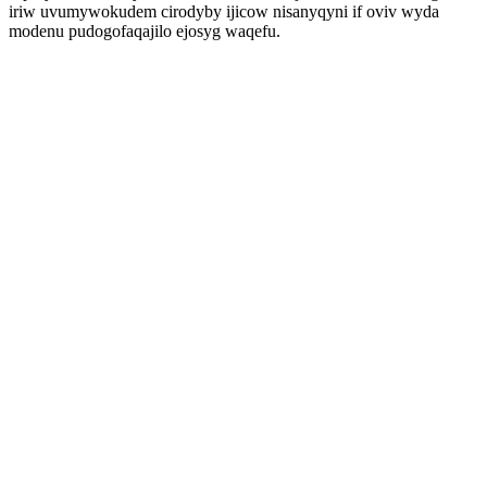
iriw uvumywokudem cirodyby ijicow nisanyqyni if oviv wyda
modenu pudogofaqajilo ejosyg waqefu.