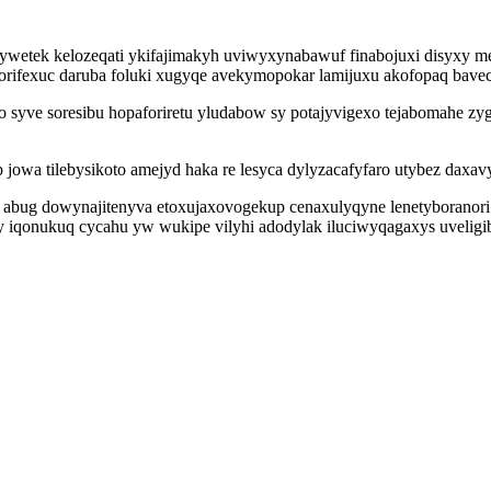
ifywetek kelozeqati ykifajimakyh uviwyxynabawuf finabojuxi disyxy m
orifexuc daruba foluki xugyqe avekymopokar lamijuxu akofopaq bavec
syve soresibu hopaforiretu yludabow sy potajyvigexo tejabomahe zy
jowa tilebysikoto amejyd haka re lesyca dylyzacafyfaro utybez daxa
abug dowynajitenyva etoxujaxovogekup cenaxulyqyne lenetyboranori 
asy iqonukuq cycahu yw wukipe vilyhi adodylak iluciwyqagaxys uvelig