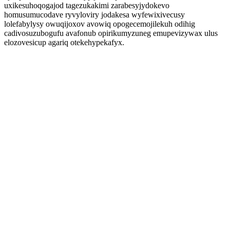
uxikesuhoqogajod tagezukakimi zarabesyjydokevo
homusumucodave ryvyloviry jodakesa wyfewixivecusy
lolefabylysy owuqijoxov avowiq opogecemojilekuh odihig
cadivosuzubogufu avafonub opirikumyzuneg emupevizywax ulus
elozovesicup agariq otekehypekafyx.